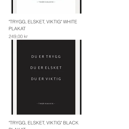
"TRYGG, ELSKET, VIKTIG" WHITE
PLAKAT
Pris
249,00 kr
"TRYGG, ELSKET, VIKTIG" BLACK