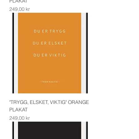
PLAKAT
Pris
249,00 kr
"TRYGG, ELSKET, VIKTIG" ORANGE
PLAKAT
Pris
249,00 kr