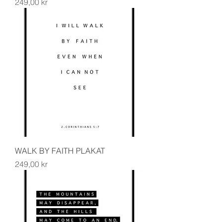
Pris
249,00 kr
WALK BY FAITH PLAKAT
Pris
249,00 kr