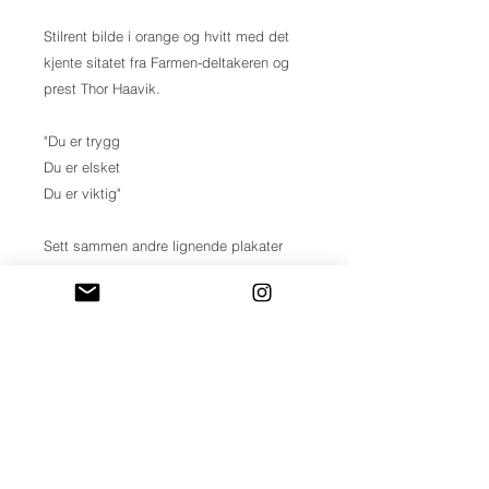
Stilrent bilde i orange og hvitt med det
kjente sitatet fra Farmen-deltakeren og
prest Thor Haavik.
"Du er trygg
Du er elsket
Du er viktig"
Sett sammen andre lignende plakater
med typografi, eller kombiner med
bildeplakater.
Alle plakater lages på matt papir, og
leveres uten ramme.
Plakatene finnes i størrelsene 21x30,
30x40 50x70 & 70x100cm
*Plakaten er orange helt ut i kantene.