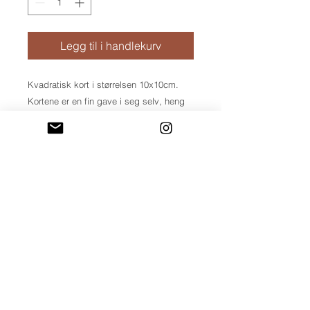
Legg til i handlekurv
Kvadratisk kort i størrelsen 10x10cm.
Kortene er en fin gave i seg selv, heng
de på kjøleskapet eller bruk det som
bokmerke.
KUNDESERVICE
Retur & bytte
KONTAKT
post@hidingheart.com
Frakt