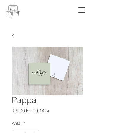
Pappa
Vanlig
Salgspris
 29,00 kr 
19,14 kr
pris
Antall
*